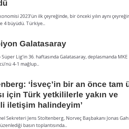
dü
onomisi 2023’ün ilk çeyreğinde, bir önceki yılın aynı çeyreği
 4 büyüdü. Türkiye...
iyon Galatasaray
 Süper Lig’in 36. haftasında Galatasaray, deplasmanda MKE
ü’nü 4-1 mağlup...
enberg: ‘İsveç’in bir an önce tam 
ı için Türk yetkililerle yakın ve
li iletişim halindeyim’
l Sekreteri Jens Stoltenberg, Norveç Başbakanı Jonas Gah
düzenlediği basın toplantısında...