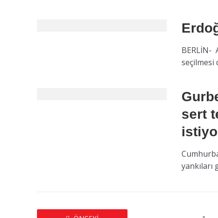
Erdoğ
BERLİN- 
seçilmesi d
Gurbe
sert 
istiy
Cumhurbaş
yankıları