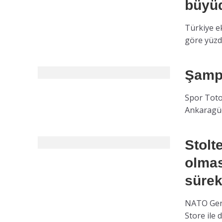
büyü
Türkiye ek
göre yüzde
Şamp
Spor Toto
Ankaragüc
Stolt
olmas
sürek
NATO Gene
Store ile 