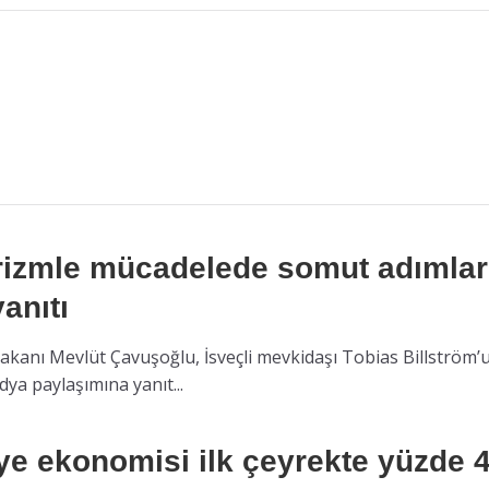
rizmle mücadelede somut adımlar
yanıtı
Bakanı Mevlüt Çavuşoğlu, İsveçli mevkidaşı Tobias Billström’
ya paylaşımına yanıt...
ye ekonomisi ilk çeyrekte yüzde 