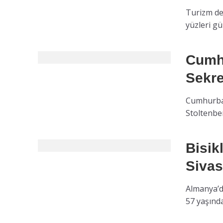
Turizm de 
yüzleri g
Cumh
Sekre
Cumhurbaş
Stoltenbe
Bisik
Sivas
Almanya’da
57 yaşında