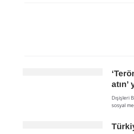
‘Terö
atın’ 
Dışişleri 
sosyal med
Türki