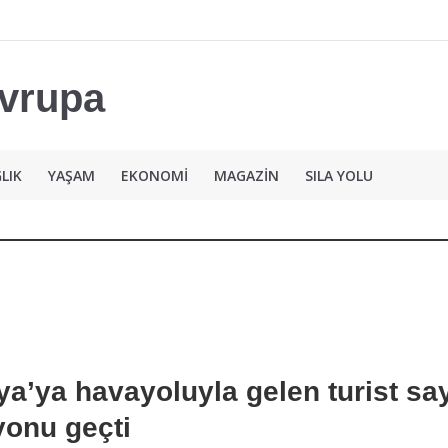
LIK
YAŞAM
EKONOMİ
MAGAZİN
SILA YOLU
ya’ya havayoluyla gelen turist say
yonu geçti