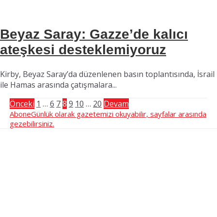
Beyaz Saray: Gazze’de kalıcı
ateşkesi desteklemiyoruz
Kirby, Beyaz Saray’da düzenlenen basın toplantısında, İsrail
ile Hamas arasında çatışmalara...
Önceki
1
…
6
7
8
9
10
…
20
Devam
Abone
Günlük olarak gazetemizi okuyabilir, sayfalar arasında
gezebilirsiniz.