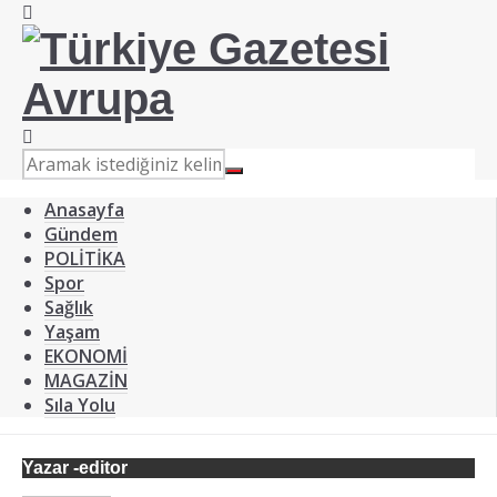
Anasayfa
Gündem
POLİTİKA
Spor
Sağlık
Yaşam
EKONOMİ
MAGAZİN
Sıla Yolu
Yazar -editor