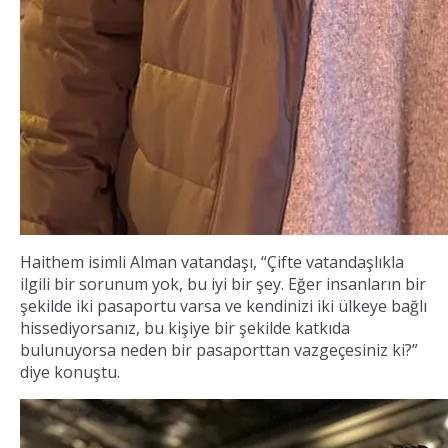
Haithem isimli Alman vatandaşı, “Çifte vatandaşlıkla
ilgili bir sorunum yok, bu iyi bir şey. Eğer insanların bir
şekilde iki pasaportu varsa ve kendinizi iki ülkeye bağlı
hissediyorsanız, bu kişiye bir şekilde katkıda
bulunuyorsa neden bir pasaporttan vazgeçesiniz ki?”
diye konuştu.