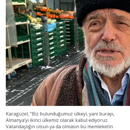
Karagüzel, “Biz bulunduğumuz ülkeyi, yani burayı,
Almanya’yı ikinci ülkemiz olarak kabul ediyoruz.
Vatandaşlığın olsun ya da olmasın bu memleketin