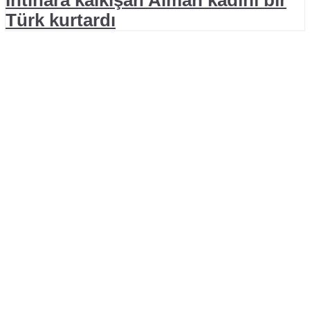
İntihara kalkışan Alman kadını bir
Türk kurtardı