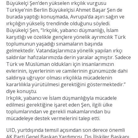
Büyükelçi Şen’den yükselen ırkçılık vurgusu
Türkiye’nin Berlin Büyükelçisi Ahmet Başar Şen de
burada yaptığı konuşmada, Avrupa’da aşırı sağın ve
ırkçılığın yükseliş trendinde olduğunu söyledi.
Büyükelçi Şen, “Irkçılık, yabancı düşmanlığı, İslam
karşıtlığı ve özelikle gençlere yönelik ayrımcılık Türk
toplumunun yaşadığı sınamaların başında
gelmektedir. Vatandaşlarımıza yönelik yapılan ırkçı
saldırılar hafızalarımızda derin yaralar açmıştır. Sadece
Türk ve Müslüman oldukları için insanlarımızın
evlerinin, işyerlerinin ve camilerinin günümüzde dahi
saldırıya uğruyor olması ırkçılıkla mücadelenin
kararlılıkla yürütülmesi gerektiğini göstermektedir.”
diye konuştu.
Irkçılık, yabancı ve İslam düşmanlığıyla mücadele
edilmesi gerektiğine işaret eden Şen, ilgili ülke
toplumlarından ve gerekli makamlarından bu
mücadeleye destek vermelerini talep etti.
UID, yurtdışında temsil açısından son derece önemli
AK Parti Genel Başkan Yardımcısı, Dış İlişkiler Başkanı